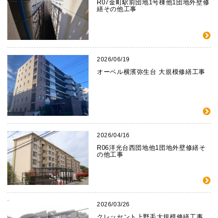
R07金町駅前団地1号棟他1団地外壁修
繕その他工事
2026/06/19
オーベル横濱弥生台 大規模修繕工事
2026/04/16
R06洋光台西団地他1団地外壁修繕そ
の他工事
2026/03/26
クレッセント上野毛大規模修繕工事