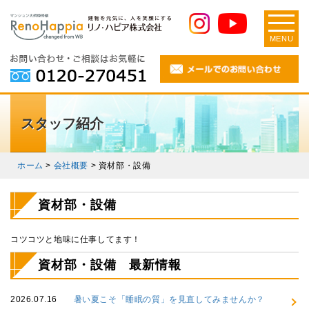
MENU
スタッフ紹介
ホーム
>
会社概要
>
資材部・設備
資材部・設備
コツコツと地味に仕事してます！
資材部・設備 最新情報
2026.07.16
暑い夏こそ「睡眠の質」を見直してみませんか？