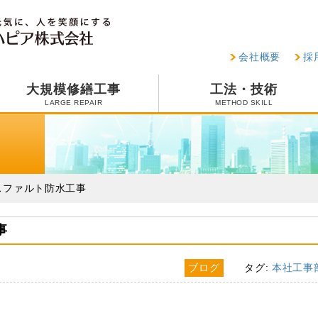
会社概要
採
大規模修繕工事
工法・技術
LARGE REPAIR
METHOD SKILL
スファルト防水工事
事
ブログ
タグ:
本社工事