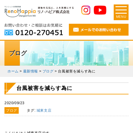
MENU
ブログ
ホーム
>
最新情報
>
ブログ
>
台風被害を減らす為に
台風被害を減らす為に
2020/09/23
ブログ
タグ:
城東支店
こんにちは！城東支店です。